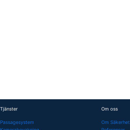
Tjänster
Om oss
Passagesystem
Om Säkerhets
Kamerabevakning
Referenser