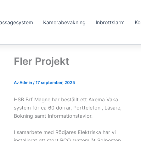
assagesystem
Kamerabevakning
Inbrottslarm
Ko
Fler Projekt
Av
Admin
/
17 september, 2025
HSB Brf Magne har beställt ett Axema Vaka
system för ca 60 dörrar, Porttelefoni, Läsare,
Bokning samt Informationstavlor.
I samarbete med Rödjares Elektriska har vi
installerat ett stort RCO system åt Solporten