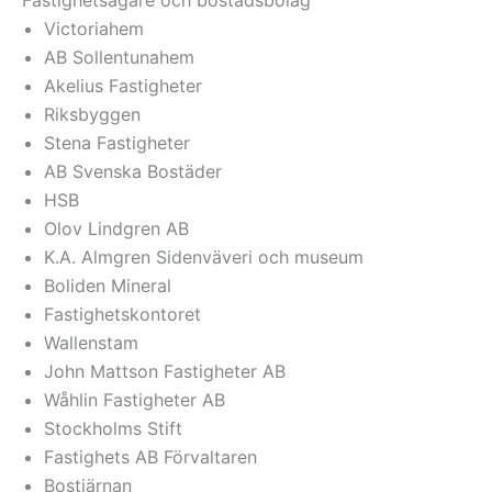
Fastighetsägare och bostadsbolag
Victoriahem
AB Sollentunahem
Akelius Fastigheter
Riksbyggen
Stena Fastigheter
AB Svenska Bostäder
HSB
Olov Lindgren AB
K.A. Almgren Sidenväveri och museum
Boliden Mineral
Fastighetskontoret
Wallenstam
John Mattson Fastigheter AB
Wåhlin Fastigheter AB
Stockholms Stift
Fastighets AB Förvaltaren
Bostjärnan